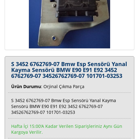
S 3452 6762769-07 Bmw Esp Sensörü Yanal
Kayma Sensörü BMW E90 E91 E92 3452
6762769-07 34526762769-07 101701-03253
Ürün Durumu
: Orjinal Çıkma Parça
S 3452 6762769-07 Bmw Esp Sensörü Yanal Kayma
Sensörü BMW E90 E91 E92 3452 6762769-07
34526762769-07 101701-03253
Hafta İçi 15:00'a Kadar Verilen Siparişleriniz Aynı Gün
Kargoya Verilir.