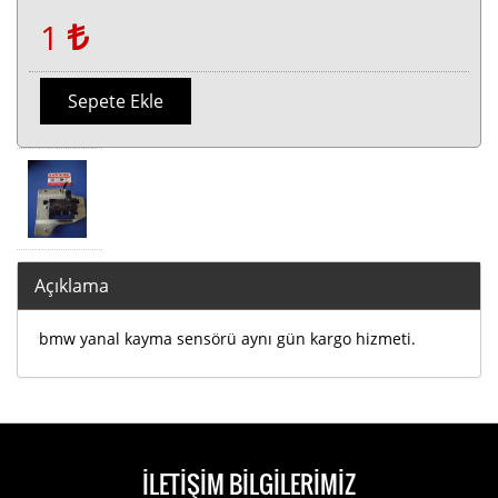
1
Sepete Ekle
Açıklama
bmw yanal kayma sensörü aynı gün kargo hizmeti.
İLETİŞİM BİLGİLERİMİZ