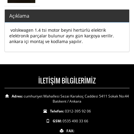
Açıklama
volskwagen 1.4 tsi motor beyni hertürlü elektrik
elektronik parçalar bulunur aynı gün kargoya verilir.
ankara içi montaj ve kodlama yapılır.
İLETİŞİM BİLGİLERİMİZ
Adres:
cumhuriyet Mahallesi Sezai Karakoç Caddesi 5411 Sokak No:44
Batıkent / Ankara
Telefon:
0312-395 92 06
GSM:
0535 490 33 66
FAX: