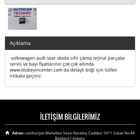
Açıklama
volkswagen audi seat skoda sıfır çıkma orjinal parçalar
servis ve bayi fiyatlarının çok çok altında
www.otobeyincenter.com da detaylı bilği için lütfen
irtibata geçiniz.
İLETİŞİM BİLGİLERİMİZ
Adres:
cumhuriyet Mahallesi Sezai Karakoç Caddesi 5411 Sokak No:44
Batıkent / Ankara