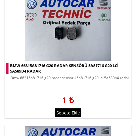
BMW 66315A81716 G20 RADAR SENSÖRÜ 5A81716 G20 LCİ
5A589B4 RADAR
bmw 66315a81716 g20 radar sensörü 5a81716 g20 lci̇ 5a589b4 radar
1
Sepete Ekle