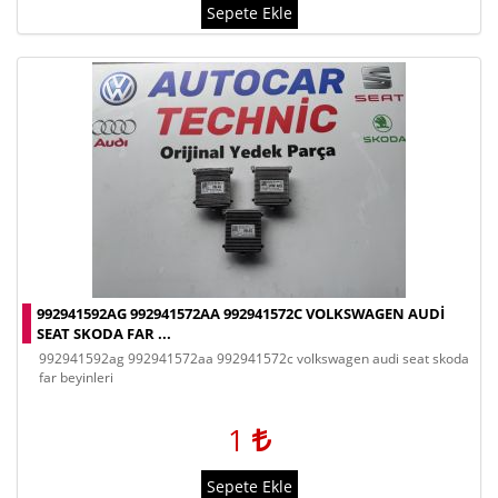
Sepete Ekle
992941592AG 992941572AA 992941572C VOLKSWAGEN AUDI
SEAT SKODA FAR ...
992941592ag 992941572aa 992941572c volkswagen audi seat skoda
far beyinleri
1
Sepete Ekle