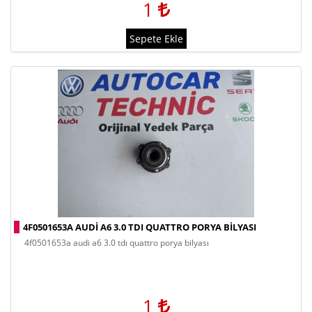
1
Sepete Ekle
4F0501653A AUDI A6 3.0 TDI QUATTRO PORYA BILYASI
4f0501653a audi a6 3.0 tdı quattro porya bilyası
1