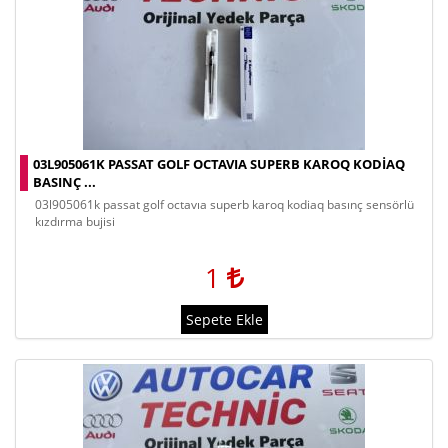
03L905061K PASSAT GOLF OCTAVIA SUPERB KAROQ KODIAQ
BASINÇ ...
03l905061k passat golf octavıa superb karoq kodiaq basınç sensörlü
kızdırma bujisi
1
Sepete Ekle