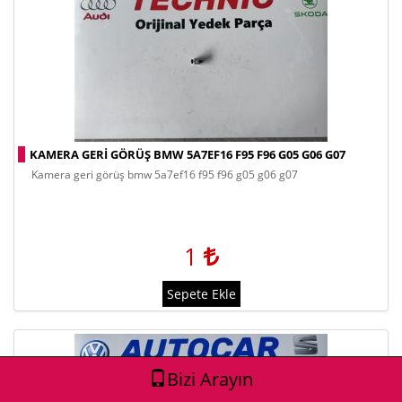
KAMERA GERI GÖRÜŞ BMW 5A7EF16 F95 F96 G05 G06 G07
kamera geri görüş bmw 5a7ef16 f95 f96 g05 g06 g07
1
Sepete Ekle
Bizi Arayın