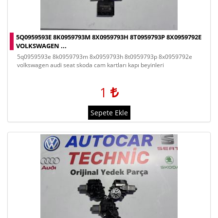
5Q0959593E 8K0959793M 8X0959793H 8T0959793P 8X0959792E
VOLKSWAGEN ...
5q0959593e 8k0959793m 8x0959793h 8t0959793p 8x0959792e
volkswagen audi seat skoda cam kartları kapı beyinleri
1
Sepete Ekle