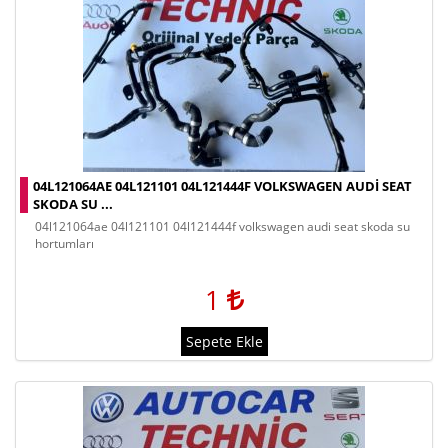
04L121064AE 04L121101 04L121444F VOLKSWAGEN AUDI SEAT
SKODA SU ...
04l121064ae 04l121101 04l121444f volkswagen audi seat skoda su
hortumları
1
Sepete Ekle