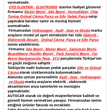
vermektedir.
OTO ELEKTRİK - ELEKTRONİK
üzerine faaliyet gösteren
firmamız
Motor Beyni , Abs Beyni , İmmobilizer, Chip
Tuning Orjinal Çıkma Parça ve Sıfır Yedek Parça
satışı
yapmakla beraber tamir ve montaj hizmeti
sunmaktadır.
Firmamızdan
Volkswagen , Audi , Seat ve Skoda
marka
araçların model yıl ayırt etmeksizin her tülü
Elektrik -
Elektronik Aksam, Orjinal Çıkma Parça ve Sıfır Parça
temin edebilirsiniz.
Firmamız
Abs Beyni , Motor Beyni , Şanzıman Beyni,
BoardMetre (Konfor Beyni) , Park Sensörü Beyni , Far
Beyni Navigasyonlu Teyp, ECU
parçalarında Türkiye'nin
en güçlü stoğuna sahiptir.
Türkiye'de nadir bulunan yedek parçalar
Sıfır ve Orjinal
Çıkma
olarak stoklarımızda bulunmaktadır.
Alanında uzman personelimiz
Audi , Seat , Volkswagen
ve Skoda
marka araçların elektrik , elektronik
aksamlarının arıza tamirlerini ve montajını
yapmaktadır.
AUTOCAR olarak siz değerli müşterilerimize kaliteli ve
güvenli hizmet vermekten yanayız. Firmamızdan temin
ettiğiniz ürünler faturalı ve evraklıdır.
Şehir dışında olan müşterilerimize aynı gün hızlı kargo