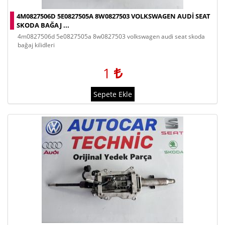
4M0827506D 5E0827505A 8W0827503 VOLKSWAGEN AUDI SEAT
SKODA BAĞAJ ...
4m0827506d 5e0827505a 8w0827503 volkswagen audi seat skoda
bağaj kilidleri
1
Sepete Ekle