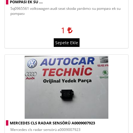
POMPASI EK SU ...
5q0965561 volkswagen audi seat skoda yardımcı su pompası ek su
pompası
1
Sepete Ekle
MERCEDES CLS RADAR SENSÖRÜ A0009007923
mercedes cls radar sensörü a0009007923