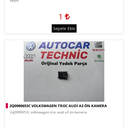
beyni
1
Sepete Ekle
2Q0980653C VOLKSWAGEN TROC AUDI A3 ÖN KAMERA
2q0980653c volkswagen troc audi a3 ön kamera