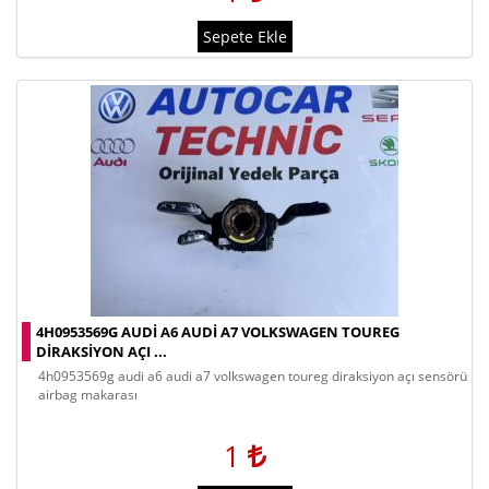
Sepete Ekle
4H0953569G AUDI A6 AUDI A7 VOLKSWAGEN TOUREG
DIRAKSIYON AÇI ...
4h0953569g audi a6 audi a7 volkswagen toureg diraksiyon açı sensörü
airbag makarası
1