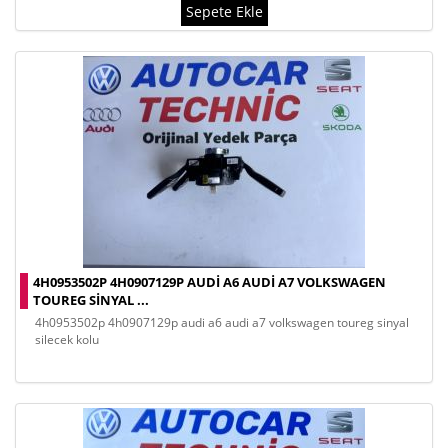
Sepete Ekle
4H0953502P 4H0907129P AUDI A6 AUDI A7 VOLKSWAGEN
TOUREG SINYAL ...
4h0953502p 4h0907129p audi a6 audi a7 volkswagen toureg sinyal
silecek kolu