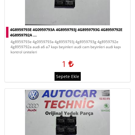
4G8959793E 4G0959793A 4G8959793J 4G8959793G 4G8959792E
4G8959792A ...
4g8959793e 4g0959793a 4g8959793j 4g8959793g 4g8959792e
4g8959792a audi a6 a7 kapı beyinleri audi cam beyinleri audi kapı
kontrol üniteleri
1
Sepete Ekle