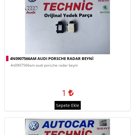
4N0907566AM AUDI PORSCHE RADAR BEYNİ
4n0907566am audi porsche radar beyni̇
1
Sepete Ekle