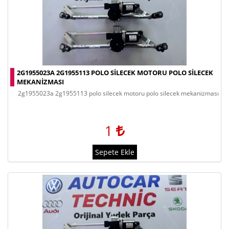
2G1955023A 2G1955113 POLO SILECEK MOTORU POLO SILECEK
MEKANIZMASI
2g1955023a 2g1955113 polo silecek motoru polo silecek mekanizması
1
Sepete Ekle