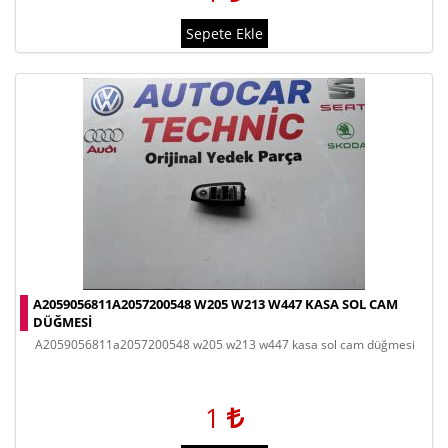
Sepete Ekle
A2059056811A2057200548 W205 W213 W447 KASA SOL CAM
DÜĞMESİ
a2059056811a2057200548 w205 w213 w447 kasa sol cam düğmesi̇
1