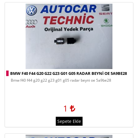
BMW F40 F44 G20 G22 G23 G01 G05 RADAR BEYNİ OE 5A9BE28
bmw f40 f44 g20 g22 g23 g01 g05 radar beyni̇ oe 5a9be28
1
Sepete Ekle