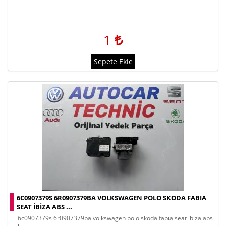
1
Sepete Ekle
6C0907379S 6R0907379BA VOLKSWAGEN POLO SKODA FABIA
SEAT IBIZA ABS ...
6c0907379s 6r0907379ba volkswagen polo skoda fabıa seat ibiza abs