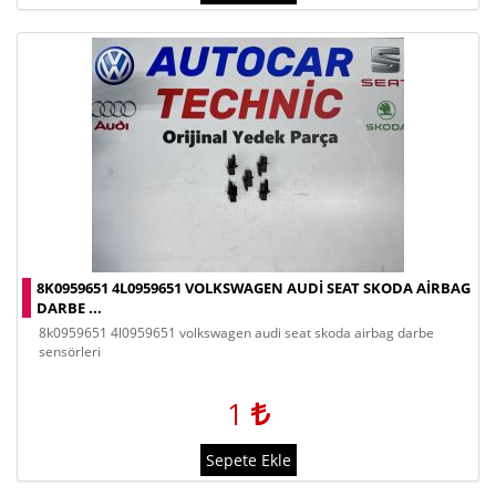
8K0959651 4L0959651 VOLKSWAGEN AUDI SEAT SKODA AIRBAG
DARBE ...
8k0959651 4l0959651 volkswagen audi seat skoda airbag darbe
sensörleri
1
Sepete Ekle