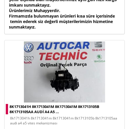
imkanı sunmaktayız.
Ürünlerimiz Muhayyerdir.
Firmamızda bulunmayan ürünleri kısa süre içerisinde
temin ederek siz değerli müşterilerimizin hizmetine
sunmaktayız.
8K1713041H 8K1713041M 8K1713041M 8K1713105B
8K1713105AA AUDI A4 A5 ...
8k1713041h 8k1713041m 8k1713041m 8k1713105b 8k1713105aa
audi a4 a5 vites mekanizması