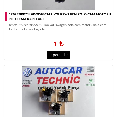
6R0959802CH 6R0959801AA VOLKSWAGEN POLO CAM MOTORU
POLO CAM KARTLARI ...
6r0959802ch 6r0959801aa volkswagen polo cam motoru polo cam
kartları polo kapı beyinleri
1
Sepete Ekle