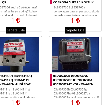
 Q7 ...
CC SKODA SUPERB KOLTUK ...
3c8959760 3c8959760a
uk hafıza beyni audi q7 koltuk
volkswagen passat passat cc skoda
i audi elektrikli koltuk ünitesi
superb koltuk hafıza beyni passat
1
1
koltuk beyni skoda superb koltuk
beyni
Sepete Ekle
Sepete Ekle
614111AH 8E0614111AJ
03C907309B 03C907309G
614111AQ 3B0614111
03C906027BB 03C906027BA
KSWAGEN AUDI SEAT ...
03C906027AT VOLKSWAGEN ...
03c907309b 03c907309g
614111aq 3b0614111
03c906027bb 03c906027ba
swagen audi seat skoda abs
03c906027at volkswagen jetta golf
1
1
nleri audi abs pompası
scırocco motor kontrol ünitesi