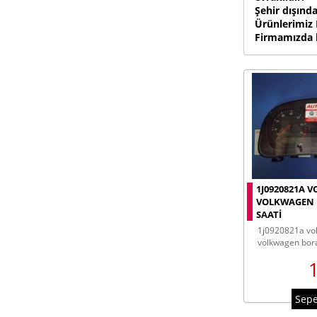
Şehir dışınd
Ürünlerimiz
Firmamızda b
1J0920821A 
VOLKWAGEN 
SAATI
1j0920821a volkswagen golf
volkwagen bora
Sepe