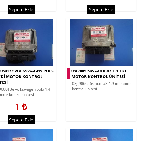
Sepete Ekle
Sepete Ekle
906013E VOLKSWAGEN POLO
03G906056S AUDI A3 1.9 TDI
 TDI MOTOR KONTROL
MOTOR KONTROL ÜNITESI
TESI
03g906056s audi a3 1.9 tdi motor
kontrol ünitesi
motor kontrol ünitesi
1
Sepete Ekle