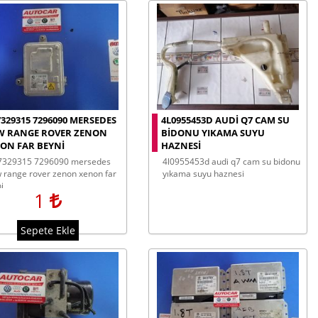
7329315 7296090 MERSEDES
4L0955453D AUDI Q7 CAM SU
 RANGE ROVER ZENON
BIDONU YIKAMA SUYU
ON FAR BEYNI
HAZNESI
4l0955453d audi q7 cam su bidonu
range rover zenon xenon far
yıkama suyu haznesi
i
1
Sepete Ekle