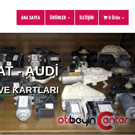
ANA SAYFA
ÜRÜNLER
İLETİŞİM
0
Ürün
T - AUDI
LERI)