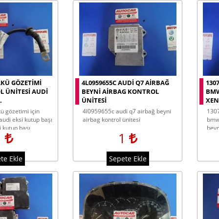
AKÜ GÖZETIMI
4L0959655C AUDI Q7 AIRBAĞ
130
L ÜNITESI AUDI
BEYNI AIRBAG KONTROL
BMW
.
ÜNITESI
XEN
4l0959655c audi q7 airbağ beyni
1307329315 7296090 mersedes
 audi eksi kutup başı
airbag kontrol ünitesi
bmw 
i kutup başı
beyn
1
1
te Ekle
Sepete Ekle