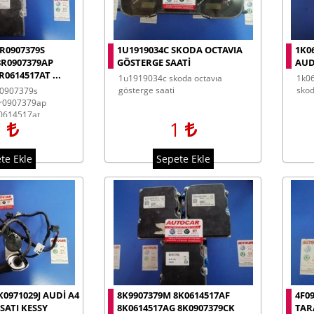
R0907379S
1U1919034C SKODA OCTAVIA
1K0
8R0907379AP
GÖSTERGE SAATI
AUD
0614517AT ...
1u1919034c skoda octavıa
1k0614517ac volkswagen audi seat
gösterge saati
skod
r0907379ap
0614517at
1
1
r0614517ap audi q5
te Ekle
Sepete Ekle
K0971029J AUDI A4
8K9907379M 8K0614517AF
4F0
ISATI KESSY
8K0614517AG 8K0907379CK
TAR