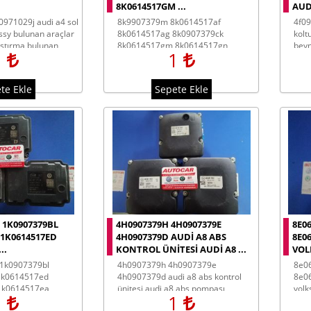
8K0614517GM ...
AUDI
8k9907379m 8k0614517af
4f0959760d audi a6 sürücü tarafı
essy bulunan araçlar
8k0614517ag 8k0907379ck
kolt
lıştırma bulunan
8k0614517gm 8k0614517gn
beyn
1
1
8k0907379bj 8k0614517ej
8k0614517el audi a4 audi a5 abs
beyni audi abs pompası
te Ekle
Sepete Ekle
 1K0907379BL
4H0907379H 4H0907379E
8E0
 1K0614517ED
4H0907379D AUDI A8 ABS
8E0
..
KONTROL ÜNITESI AUDI A8 ...
VOL
4h0907379h 4h0907379e
8e0614111ah 8e0614111aj
1k0614517ed
4h0907379d audi a8 abs kontrol
8e0
1k0614517ea
ünitesi audi a8 abs pompası
volk
1
1
i seat skoda abs
beyi