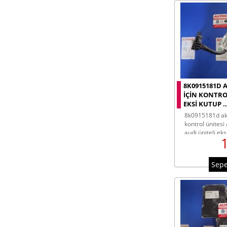
8K0915181D 
IÇIN KONTRO
EKSI KUTUP ..
8k0915181d akü gözetimi için
kontrol ünitesi
audi üniteli eks
Sepe