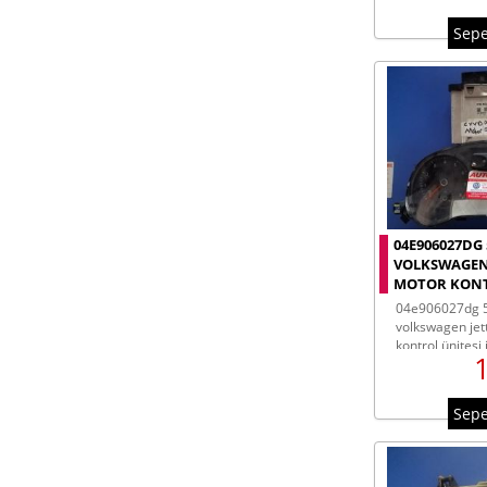
beyinleri
Sepe
04E906027DG 
VOLKSWAGEN J
MOTOR KONTR
04e906027dg 5c6920875
volkswagen jett
kontrol ünitesi 
jetta immo set 
Sepe