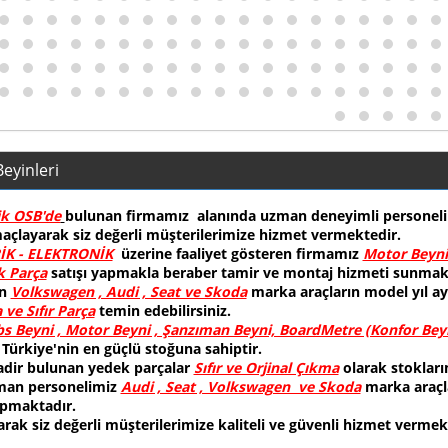
eyinleri
ik OSB'de
bulunan firmamız alanında uzman deneyimli personelimiz v
maçlayarak siz değerli müşterilerimize hizmet vermektedir.
İK - ELEKTRONİK
üzerine faaliyet gösteren firmamız
Motor Beyni 
k Parça
satışı yapmakla beraber tamir ve montaj hizmeti sunmak
an
Volkswagen , Audi , Seat ve Skoda
marka araçların model yıl ay
ve Sıfır Parça
temin edebilirsiniz.
s Beyni , Motor Beyni , Şanzıman Beyni, BoardMetre (Konfor Beyn
 Türkiye'nin en güçlü stoğuna sahiptir.
adir bulunan yedek parçalar
Sıfır ve Orjinal Çıkma
olarak stoklar
man personelimiz
Audi , Seat , Volkswagen ve Skoda
marka araçla
apmaktadır.
ak siz değerli müşterilerimize kaliteli ve güvenli hizmet vermek