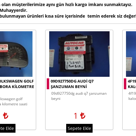
a olan müşterilerimize aynı gün hızlı kargo imkanı sunmaktayız.
 Muhayyerdir.
ulunmayan ürünleri kısa süre içerisinde temin ederek siz değer
VOLKSWAGEN GOLF
09D927750DG AUDI Q7
4F1
BORA KILOMETRE
ŞANZUMAN BEYNI
KAL
09d927750dg audi q7 şanzuman
4f1959617 4f1959617a audi a6
beyni
kalo
 kilometre saati
1
1
te Ekle
Sepete Ekle