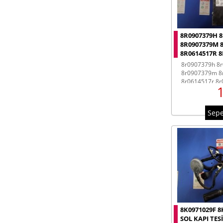
8R0907379H 8
8R0907379M 
8R0614517R 8R
8r0907379h 8r0907379s
8r0907379m 8
8r0614517r 8r
8r0614517ag 8
abs beyinleri
Sepe
8K0971029F 8
SOL KAPI TES