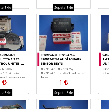
te Ekle
Sepete Ekle
5C6920875
8P0919475F 8P919475G
045
ETTA 1.2 TSI
8P0919475M AUDI A3 PARK
1.4
OL ÜNITESI ...
SENSÖR BEYNI
ÜNI
8p0919475f 8p919475g
045906013e volkswagen polo 1.4
a 1.2 tsi motor
8p0919475m audi a3 park sensör
tdi 
jetta kilometre saati
beyni
1
1
ecu key set
te Ekle
Sepete Ekle