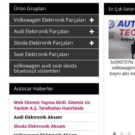
Ürün Grupları
En Çok Satan
Volkswagen Elektronik Parçaları
Audi Elektronik Parçaları
Skoda Elektronik Parçaları
Seat Elektronik Parçaları
1k0907379bl
5c0907379c
volkswagen audi seat skoda
1k0614517dp
volkswagen
bluetoout sistemleri
1k0614517at volkswagen
beyni abs ko
audi seat skoda abs beyni
abs kontrol üniteleri
Autocar Haberler
Web Sitemiz Yayına Girdi. Sitemiz Us
Yazılım A.Ş. Tarafından Hazırlandı.
Audi Elektronik Aksam
Skoda Elektronik Aksam