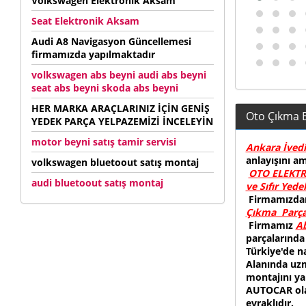
Volkswagen Elektronik Aksam
Seat Elektronik Aksam
Audi A8 Navigasyon Güncellemesi
firmamızda yapılmaktadır
volkswagen abs beyni audi abs beyni
seat abs beyni skoda abs beyni
HER MARKA ARAÇLARINIZ İÇİN GENİŞ
Oto Çıkma B
YEDEK PARÇA YELPAZEMİZİ İNCELEYİN
motor beyni satış tamir servisi
Ankara İved
anlayışını a
volkswagen bluetoout satış montaj
OTO ELEKTR
audi bluetoout satış montaj
ve Sıfır Yede
Firmamızd
Çıkma Parça 
Firmamız
Ab
parçalarında
Türkiye'de n
Alanında uz
montajını y
AUTOCAR olar
evraklıdır.