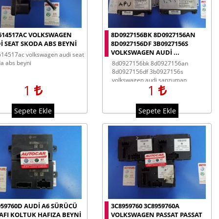
614517AC VOLKSWAGEN
8D0927156BK 8D0927156AN
I SEAT SKODA ABS BEYNI
8D0927156DF 3B0927156S
VOLKSWAGEN AUDI ...
a abs beyni
8d0927156bk 8d0927156an
8d0927156df 3b0927156s
volkswagen audi şanzuman
1
1
beyinleri
Sepete Ekle
Sepete Ekle
959760D AUDI A6 SÜRÜCÜ
3C8959760 3C8959760A
AFI KOLTUK HAFIZA BEYNI
VOLKSWAGEN PASSAT PASSAT