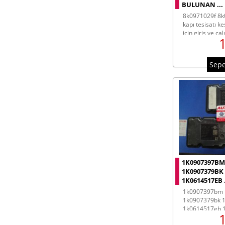
BULUNAN ...
8k0971029f 8k0971029j audi a4 sol
kapı tesisatı k
için giriş ve ça
araçlar için
Sepe
1K0907397BM
1K0907379BK
1K0614517EB .
1k0907397bm 1k0907379bl
1k0907379bk 
1k0614517eb 
volkswagen aud