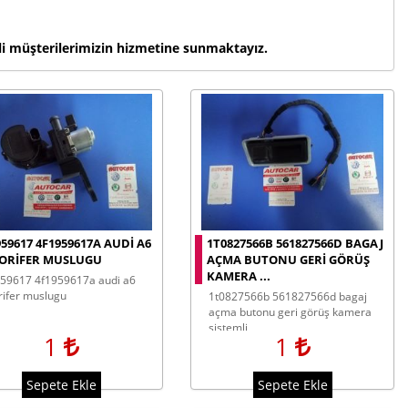
li müşterilerimizin hizmetine sunmaktayız.
959617 4F1959617A AUDI A6
1T0827566B 561827566D BAGAJ
ORIFER MUSLUGU
AÇMA BUTONU GERI GÖRÜŞ
KAMERA ...
rifer muslugu
1t0827566b 561827566d bagaj
açma butonu geri görüş kamera
sistemli
1
1
Sepete Ekle
Sepete Ekle